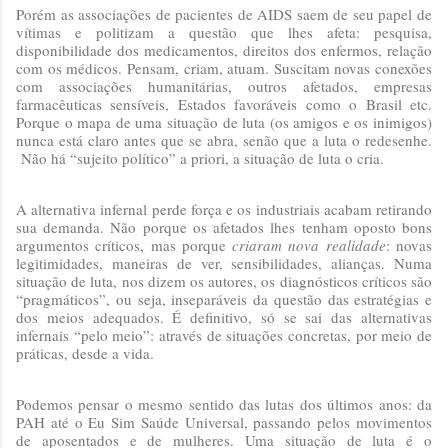
Porém as associações de pacientes de AIDS saem de seu papel de
vítimas e politizam a questão que lhes afeta: pesquisa,
disponibilidade dos medicamentos, direitos dos enfermos, relação
com os médicos. Pensam, criam, atuam. Suscitam novas conexões
com associações humanitárias, outros afetados, empresas
farmacêuticas sensíveis, Estados favoráveis como o Brasil etc.
Porque o mapa de uma situação de luta (os amigos e os inimigos)
nunca está claro antes que se abra, senão que a luta o redesenhe.
Não há “sujeito político” a priori, a situação de luta o cria.
A alternativa infernal perde força e os industriais acabam retirando
sua demanda. Não porque os afetados lhes tenham oposto bons
argumentos críticos, mas porque
criaram nova realidade
: novas
legitimidades, maneiras de ver, sensibilidades, alianças. Numa
situação de luta, nos dizem os autores, os diagnósticos críticos são
“pragmáticos”, ou seja, inseparáveis da questão das estratégias e
dos meios adequados. É definitivo, só se sai das alternativas
infernais “pelo meio”: através de situações concretas, por meio de
práticas, desde a vida.
Podemos pensar o mesmo sentido das lutas dos últimos anos: da
PAH até o Eu Sim Saúde Universal, passando pelos movimentos
de aposentados e de mulheres. Uma situação de luta é o