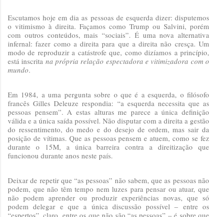
Escutamos hoje em dia as pessoas de esquerda dizer: disputemos
o vitimismo à direita. Façamos como Trump ou Salvini, porém
com outros conteúdos, mais “sociais”. É uma nova alternativa
infernal: fazer como a direita para que a direita não cresça. Um
modo de reproduzir a catástrofe que, como dizíamos a princípio,
está inscrita
na própria relação espectadora e vitimizadora com o
mundo
.
Em 1984, a uma pergunta sobre o que é a esquerda, o filósofo
francês Gilles Deleuze respondia: “a esquerda necessita que as
pessoas pensem”. A estas alturas me parece a única definição
válida e a única saída possível. Não disputar com a direita a gestão
do ressentimento, do medo e do desejo de ordem, mas sair da
posição de vítimas. Que as pessoas pensem e atuem, como se fez
durante o 15M, a única barreira contra a direitização que
funcionou durante anos neste país.
Deixar de repetir que “as pessoas” não sabem, que as pessoas não
podem, que não têm tempo nem luzes para pensar ou atuar, que
não podem aprender ou produzir experiências novas, que só
podem delegar e que a única discussão possível – entre os
“espertos”, claro, entre os que não são “as pessoas” – é sobre que