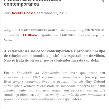
contemporânea
"Yussuf al-Samary é um garoto de 15 anos, originário da
cidade de Gaza, mas que vive com sua família deslocada no
Por
Haroldo Gomes
setembro 22, 2018
campo de al-Mawassi, na praia de Khan Younis. É seu último
local de evacuação. Agora, toda a família vive em uma barraca
feita de ripas de madeira e plástico transparente. Eles estavam
Amador Fernández-Savater
Interferências
Artigo de
, publicado no blog
,
anteriormente em uma escola em Hay Tuffah. Yussuf tentou
El Diário
(Espanha)
21/09/2018
no periódico
, em
. Tradução: Vapor ao
comprar um sanduích...
Vento.
A catástrofe da sociedade contemporânea é produzir um tipo
de relação com o mundo: a posição de espectador e de vítima.
Não se trata de oferecer novos conteúdos mas de sair dela.
Em
A Sociedade do Espetáculo
, um livro que desde seu
aparecimento em 1967 se converteu num clássico (ou seja, um
livro
sempre contemporâneo
), o pensador francês Guy Debord
afirma que a verdadeira catástrofe da sociedade moderna não é um
acontecimento por vir, nem sequer um processo em marcha
(mudança climática etc), mas
um tipo de relação com o mundo
: a
posição de espectador, a subjetividade espectadora.