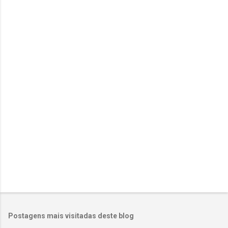
e
n
t
á
r
i
o
s
Postagens mais visitadas deste blog