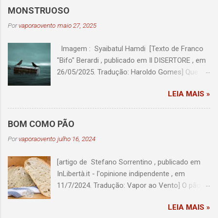
MONSTRUOSO
Por
vaporaovento
maio 27, 2025
Imagem : Syaibatul Hamdi [Texto de Franco
"Bifo" Berardi , publicado em Il DISERTORE , em
26/05/2025. Tradução: Haroldo Gomes] Que
palavra pode definir a arrogância da
LEIA MAIS »
desumanidade que está se espalhando? Mas
não posso. Disse Bertolt Brecht: EM MINHA
LUTA ENTUSIASMO PELA MACIEIRA EM FLOR E
BOM COMO PÃO
HORROR AOS DISCURSOS DO PINTOR MAS
Por
vaporaovento
julho 16, 2024
APENAS O SEGUNDO ME EMPURRA PARA A
MESA DE TRABALHO O horror que sinto pelos
[artigo de Stefano Sorrentino , publicado em
discursos de Netanyahu e pelas provocações
InLibertà.it - l'opinione indipendente , em
covardes dos colonos israelenses é forte
11/7/2024. Tradução: Vapor ao Vento] O pão é
demais para que eu consiga me preocupar
o alimento que permeia a civilização humana,
com qualquer outra coisa. Hoje não posso
LEIA MAIS »
tão rico em significados simbólicos e
deixar de mencionar Yussuf al-Samary: "Yussuf