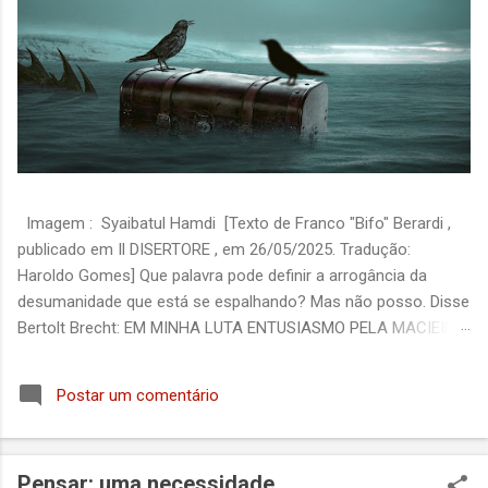
Imagem : Syaibatul Hamdi [Texto de Franco "Bifo" Berardi ,
publicado em Il DISERTORE , em 26/05/2025. Tradução:
Haroldo Gomes] Que palavra pode definir a arrogância da
desumanidade que está se espalhando? Mas não posso. Disse
Bertolt Brecht: EM MINHA LUTA ENTUSIASMO PELA MACIEIRA
EM FLOR E HORROR AOS DISCURSOS DO PINTOR MAS
APENAS O SEGUNDO ME EMPURRA PARA A MESA DE
Postar um comentário
TRABALHO O horror que sinto pelos discursos de Netanyahu e
pelas provocações covardes dos colonos israelenses é forte
demais para que eu consiga me preocupar com qualquer outra
Pensar: uma necessidade
coisa. Hoje não posso deixar de mencionar Yussuf al-Samary: