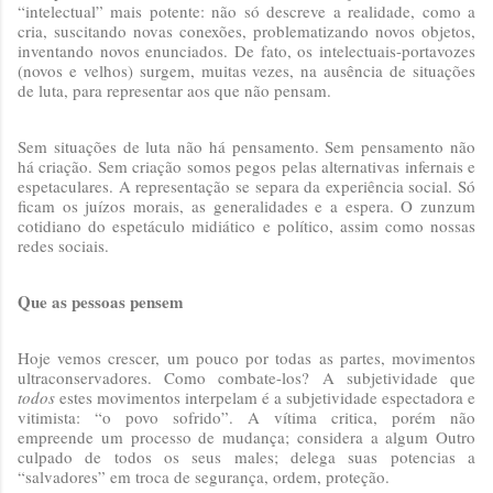
“intelectual” mais potente: não só descreve a realidade, como a
cria, suscitando novas conexões, problematizando novos objetos,
inventando novos enunciados. De fato, os intelectuais-portavozes
(novos e velhos) surgem, muitas vezes, na ausência de situações
de luta, para representar aos que não pensam.
Sem situações de luta não há pensamento. Sem pensamento não
há criação. Sem criação somos pegos pelas alternativas infernais e
espetaculares. A representação se separa da experiência social. Só
ficam os juízos morais, as generalidades e a espera. O zunzum
cotidiano do espetáculo midiático e político, assim como nossas
redes sociais.
Que as pessoas pensem
Hoje vemos crescer, um pouco por todas as partes, movimentos
ultraconservadores. Como combate-los? A subjetividade que
todos
estes movimentos interpelam é a subjetividade espectadora e
vitimista: “o povo sofrido”. A vítima critica, porém não
empreende um processo de mudança; considera a algum Outro
culpado de todos os seus males; delega suas potencias a
“salvadores” em troca de segurança, ordem, proteção.