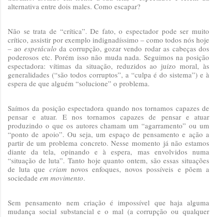
alternativa entre dois males. Como escapar?
Não se trata de “crítica”. De fato, o espectador pode ser muito
crítico, assistir por exemplo indignadíssimo – como todos nós hoje
– ao
espetáculo
da corrupção, gozar vendo rodar as cabeças dos
poderosos etc. Porém isso não muda nada. Seguimos na posição
espectadora: vítimas da situação, reduzidos ao juízo moral, às
generalidades (“são todos corruptos”, a “culpa é do sistema”) e à
espera de que alguém “solucione” o problema.
Saímos da posição espectadora quando nos tornamos capazes de
pensar e atuar. E nos tornamos capazes de pensar e atuar
produzindo o que os autores chamam um “agarramento” ou um
“ponto de apoio”. Ou seja, um espaço de pensamento e ação a
partir de um problema concreto. Nesse momento já não estamos
diante da tela, opinando e à espera, mas envolvidos numa
“situação de luta”. Tanto hoje quanto ontem, são essas situações
de luta que
criam
novos enfoques, novos possíveis e põem a
sociedade
em movimento
.
Sem pensamento nem criação é impossível que haja alguma
mudança social substancial e o mal (a corrupção ou qualquer