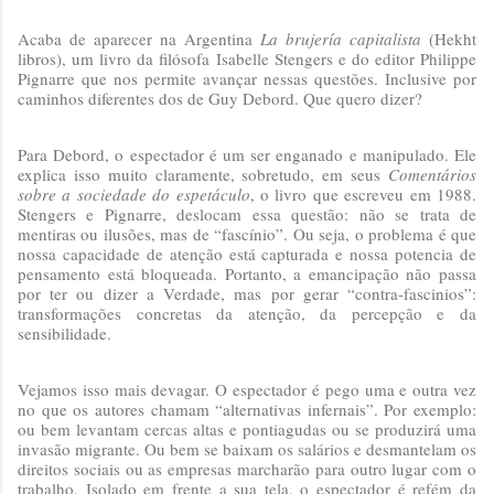
Acaba de aparecer na Argentina
La brujería capitalista
(Hekht
libros), um livro da filósofa Isabelle Stengers e do editor Philippe
Pignarre que nos permite avançar nessas questões. Inclusive por
caminhos diferentes dos de Guy Debord. Que quero dizer?
Para Debord, o espectador é um ser enganado e manipulado. Ele
explica isso muito claramente, sobretudo, em seus
Comentários
sobre a sociedade do espetáculo
, o livro que escreveu em 1988.
Stengers e Pignarre, deslocam essa questão: não se trata de
mentiras ou ilusões, mas de “fascínio”. Ou seja, o problema é que
nossa capacidade de atenção está capturada e nossa potencia de
pensamento está bloqueada. Portanto, a emancipação não passa
por ter ou dizer a Verdade, mas por gerar “contra-fascinios”:
transformações concretas da atenção, da percepção e da
sensibilidade.
Vejamos isso mais devagar. O espectador é pego uma e outra vez
no que os autores chamam “alternativas infernais”. Por exemplo:
ou bem levantam cercas altas e pontiagudas ou se produzirá uma
invasão migrante. Ou bem se baixam os salários e desmantelam os
direitos sociais ou as empresas marcharão para outro lugar com o
trabalho. Isolado em frente a sua tela, o espectador é refém da